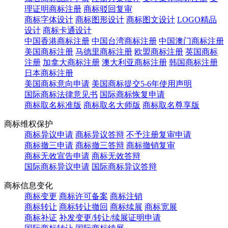
理证明商标注册
商标驳回复审
商标字体设计
商标图形设计
商标图文设计
LOGO精品
设计
商标卡通设计
中国香港商标注册
中国台湾商标注册
中国澳门商标注册
美国商标注册
马德里商标注册
欧盟商标注册
英国商标
注册
加拿大商标注册
澳大利亚商标注册
韩国商标注册
日本商标注册
美国商标意向申请
美国商标提交5-6年使用声明
国际商标法律意见书
国际商标恢复申请
商标取名标准版
商标取名大师版
商标取名尊享版
商标维权保护
商标异议申请
商标异议答辩
不予注册复审申请
商标撤三申请
商标撤三答辩
商标撤销复审
商标无效宣告申请
商标无效答辩
国际商标异议申请
国际商标异议答辩
商标信息变化
商标变更
商标许可备案
商标注销
商标转让
商标转让撤回
商标续展
商标宽展
商标补证
补发变更/转让/续展证明申请