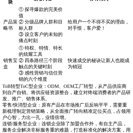
块
① 探寻爆款的完美价
值
产品策
② 分级品牌人群和目
给用户一个不得不买的理由，
略书
标人群
对手恨，客户爱！
③ 设立客户的未知的
痛点时刻
① 特权、特情、特长
的炫耀工具
销售宝
② 四条路径三个阶段
快速成交的秘诀让新人也能成
盒
触点的关键时刻
为销冠
③ 感性营销与信任营
销的六个维度
ToB转型ToC型企业：ODM、OEM工厂转型，从产品供应商
到自产自销。将供应链资源整合，建立对终端消费者的产品研
发、推广、销售体系。
零售/快消型企业：原有产品在市场推广后反响平平，需要重
新梳理制定营销策略，从全面推广转向精准定位买点，占领用
户心智，力出一孔，业绩倍增。
连锁/服务型企业：连锁企业除了加盟合作外，有自主产品，
服务企业解决非标服务重的难题，打造标准化的解决方案，用