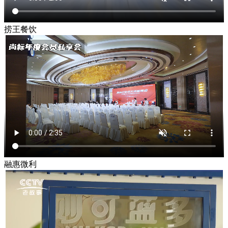
捞王餐饮
融惠微利