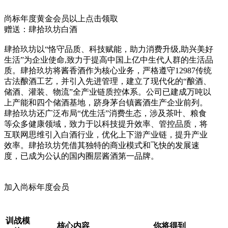
尚标年度黄金会员以上点击领取
赠送：肆拾玖坊白酒
肆拾玖坊以“恪守品质、科技赋能，助力消费升级,助兴美好
生活”为企业使命,致力于提高中国上亿中生代人群的生活品
质。肆拾玖坊将酱香酒作为核心业务，严格遵守12987传统
古法酿酒工艺，并引入先进管理，建立了现代化的“酿酒、
储酒、灌装、物流”全产业链质控体系。公司已建成万吨以
上产能和四个储酒基地，跻身茅台镇酱酒生产企业前列。
肆拾玖坊还广泛布局“优生活”消费生态，涉及茶叶、粮食
等众多健康领域，致力于以科技提升效率、管控品质，将
互联网思维引入白酒行业，优化上下游产业链，提升产业
效率。肆拾玖坊凭借其独特的商业模式和飞快的发展速
度，已成为公认的国内圈层酱酒第一品牌。‌
加入尚标年度会员
训战模
核心内容
你将得到