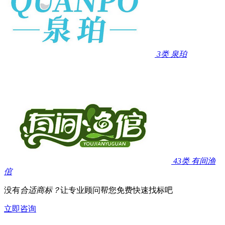
3类
泉珀
43类
有间渔
倌
没有
合适商标？
让专业顾问帮您免费快速找标吧
立即咨询