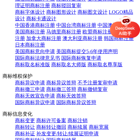
理证明商标注册
商标驳回复审
商标字体设计
商标图形设计
商标图文设计
LOGO精品
设计
商标卡通设计
中国香港商标注册
中国台湾商标注册
中国澳门商标注册
美国商标注册
马德里商标注册
欧盟商标注册
英国商标
注册
加拿大商标注册
澳大利亚商标注册
韩国商标注册
日本商标注册
美国商标意向申请
美国商标提交5-6年使用声明
国际商标法律意见书
国际商标恢复申请
商标取名标准版
商标取名大师版
商标取名尊享版
商标维权保护
商标异议申请
商标异议答辩
不予注册复审申请
商标撤三申请
商标撤三答辩
商标撤销复审
商标无效宣告申请
商标无效答辩
国际商标异议申请
国际商标异议答辩
商标信息变化
商标变更
商标许可备案
商标注销
商标转让
商标转让撤回
商标续展
商标宽展
商标补证
补发变更/转让/续展证明申请