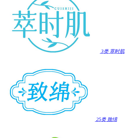
3类
萃时肌
25类
致绵