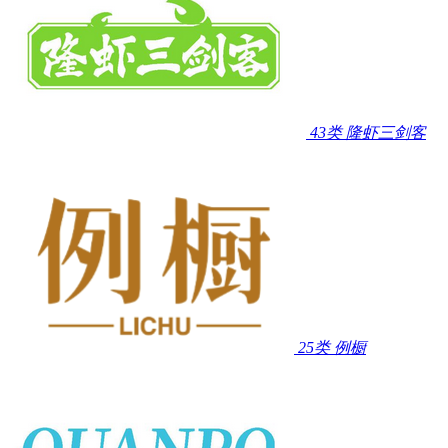
43类
隆虾三剑客
25类
例橱