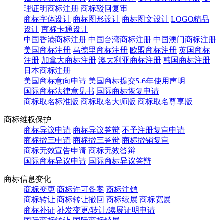
理证明商标注册
商标驳回复审
商标字体设计
商标图形设计
商标图文设计
LOGO精品
设计
商标卡通设计
中国香港商标注册
中国台湾商标注册
中国澳门商标注册
美国商标注册
马德里商标注册
欧盟商标注册
英国商标
注册
加拿大商标注册
澳大利亚商标注册
韩国商标注册
日本商标注册
美国商标意向申请
美国商标提交5-6年使用声明
国际商标法律意见书
国际商标恢复申请
商标取名标准版
商标取名大师版
商标取名尊享版
商标维权保护
商标异议申请
商标异议答辩
不予注册复审申请
商标撤三申请
商标撤三答辩
商标撤销复审
商标无效宣告申请
商标无效答辩
国际商标异议申请
国际商标异议答辩
商标信息变化
商标变更
商标许可备案
商标注销
商标转让
商标转让撤回
商标续展
商标宽展
商标补证
补发变更/转让/续展证明申请