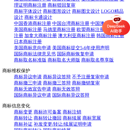
理证明商标注册
商标驳回复审
商标字体设计
商标图形设计
商标图文设计
LOGO精品
设计
商标卡通设计
中国香港商标注册
中国台湾商标注册
中国澳门商标注册
美国商标注册
马德里商标注册
欧盟商标注册
英国商标
注册
加拿大商标注册
澳大利亚商标注册
韩国商标注册
日本商标注册
美国商标意向申请
美国商标提交5-6年使用声明
国际商标法律意见书
国际商标恢复申请
商标取名标准版
商标取名大师版
商标取名尊享版
商标维权保护
商标异议申请
商标异议答辩
不予注册复审申请
商标撤三申请
商标撤三答辩
商标撤销复审
商标无效宣告申请
商标无效答辩
国际商标异议申请
国际商标异议答辩
商标信息变化
商标变更
商标许可备案
商标注销
商标转让
商标转让撤回
商标续展
商标宽展
商标补证
补发变更/转让/续展证明申请