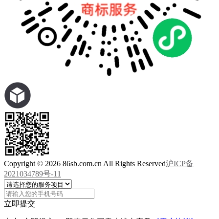
Copyright © 2026 86sb.com.cn All Rights Reserved
沪ICP备
2021034789号-11
立即提交