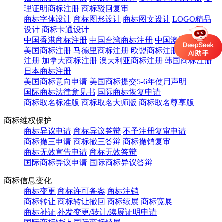
理证明商标注册
商标驳回复审
商标字体设计
商标图形设计
商标图文设计
LOGO精品
设计
商标卡通设计
中国香港商标注册
中国台湾商标注册
中国澳门商标注册
美国商标注册
马德里商标注册
欧盟商标注册
英国商标
注册
加拿大商标注册
澳大利亚商标注册
韩国商标注册
日本商标注册
美国商标意向申请
美国商标提交5-6年使用声明
国际商标法律意见书
国际商标恢复申请
商标取名标准版
商标取名大师版
商标取名尊享版
商标维权保护
商标异议申请
商标异议答辩
不予注册复审申请
商标撤三申请
商标撤三答辩
商标撤销复审
商标无效宣告申请
商标无效答辩
国际商标异议申请
国际商标异议答辩
商标信息变化
商标变更
商标许可备案
商标注销
商标转让
商标转让撤回
商标续展
商标宽展
商标补证
补发变更/转让/续展证明申请