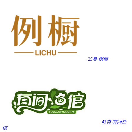
25类
例橱
43类
有间渔
倌