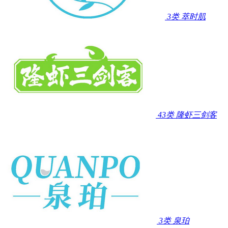
3类
萃时肌
43类
隆虾三剑客
3类
泉珀