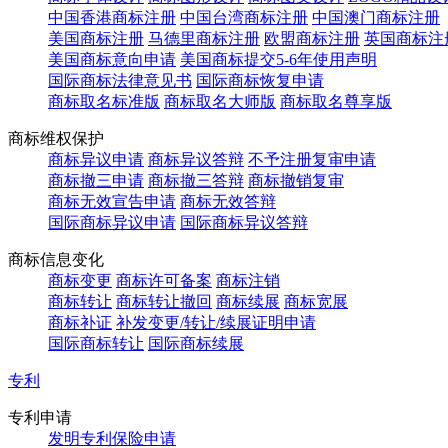
中国香港商标注册
中国台湾商标注册
中国澳门商标注册
美国商标注册
马德里商标注册
欧盟商标注册
英国商标注
美国商标意向申请
美国商标提交5-6年使用声明
国际商标法律意见书
国际商标恢复申请
商标取名标准版
商标取名大师版
商标取名尊享版
商标维权保护
商标异议申请
商标异议答辩
不予注册复审申请
商标撤三申请
商标撤三答辩
商标撤销复审
商标无效宣告申请
商标无效答辩
国际商标异议申请
国际商标异议答辩
商标信息变化
商标变更
商标许可备案
商标注销
商标转让
商标转让撤回
商标续展
商标宽展
商标补证
补发变更/转让/续展证明申请
国际商标转让
国际商标续展
专利
专利申请
发明专利保险申请