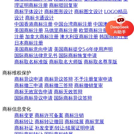
理证明商标注册
商标驳回复审
商标字体设计
商标图形设计
商标图文设计
LOGO精品
设计
商标卡通设计
中国香港商标注册
中国台湾商标注册
中国澳门商标注册
美国商标注册
马德里商标注册
欧盟商标注册
英国商标
注册
加拿大商标注册
澳大利亚商标注册
韩国商标注册
日本商标注册
美国商标意向申请
美国商标提交5-6年使用声明
国际商标法律意见书
国际商标恢复申请
商标取名标准版
商标取名大师版
商标取名尊享版
商标维权保护
商标异议申请
商标异议答辩
不予注册复审申请
商标撤三申请
商标撤三答辩
商标撤销复审
商标无效宣告申请
商标无效答辩
国际商标异议申请
国际商标异议答辩
商标信息变化
商标变更
商标许可备案
商标注销
商标转让
商标转让撤回
商标续展
商标宽展
商标补证
补发变更/转让/续展证明申请