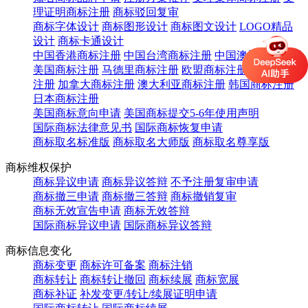
理证明商标注册
商标驳回复审
商标字体设计
商标图形设计
商标图文设计
LOGO精品
设计
商标卡通设计
中国香港商标注册
中国台湾商标注册
中国澳门商标注册
美国商标注册
马德里商标注册
欧盟商标注册
英国商标
注册
加拿大商标注册
澳大利亚商标注册
韩国商标注册
日本商标注册
美国商标意向申请
美国商标提交5-6年使用声明
国际商标法律意见书
国际商标恢复申请
商标取名标准版
商标取名大师版
商标取名尊享版
商标维权保护
商标异议申请
商标异议答辩
不予注册复审申请
商标撤三申请
商标撤三答辩
商标撤销复审
商标无效宣告申请
商标无效答辩
国际商标异议申请
国际商标异议答辩
商标信息变化
商标变更
商标许可备案
商标注销
商标转让
商标转让撤回
商标续展
商标宽展
商标补证
补发变更/转让/续展证明申请