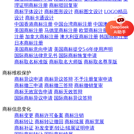
理证明商标注册
商标驳回复审
商标字体设计
商标图形设计
商标图文设计
LOGO精品
设计
商标卡通设计
中国香港商标注册
中国台湾商标注册
中国澳门商标注册
美国商标注册
马德里商标注册
欧盟商标注册
英国商标
注册
加拿大商标注册
澳大利亚商标注册
韩国商标注册
日本商标注册
美国商标意向申请
美国商标提交5-6年使用声明
国际商标法律意见书
国际商标恢复申请
商标取名标准版
商标取名大师版
商标取名尊享版
商标维权保护
商标异议申请
商标异议答辩
不予注册复审申请
商标撤三申请
商标撤三答辩
商标撤销复审
商标无效宣告申请
商标无效答辩
国际商标异议申请
国际商标异议答辩
商标信息变化
商标变更
商标许可备案
商标注销
商标转让
商标转让撤回
商标续展
商标宽展
商标补证
补发变更/转让/续展证明申请