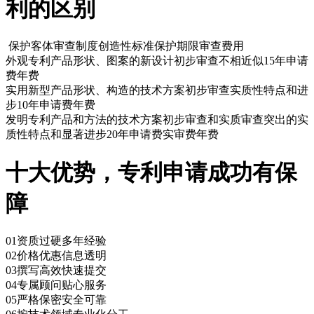
利的区别
保护客体
审查制度
创造性标准
保护期限
审查费用
外观专利
产品形状、图案的新设计
初步审查
不相近似
15年
申请
费年费
实用新型
产品形状、构造的技术方案
初步审查
实质性特点和进
步
10年
申请费年费
发明专利
产品和方法的技术方案
初步审查和实质审查
突出的实
质性特点和显著进步
20年
申请费实审费年费
十大优势，专利申请成功有保
障
01
资质过硬多年经验
02
价格优惠信息透明
03
撰写高效快速提交
04
专属顾问贴心服务
05
严格保密安全可靠