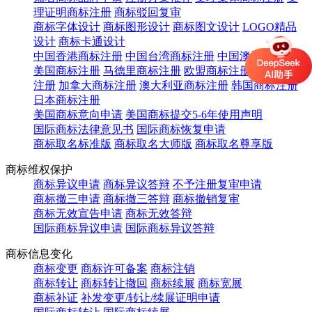
理证明商标注册
商标驳回复审
商标字体设计
商标图形设计
商标图文设计
LOGO精品
设计
商标卡通设计
中国香港商标注册
中国台湾商标注册
中国澳门商标注册
美国商标注册
马德里商标注册
欧盟商标注册
英国商标
注册
加拿大商标注册
澳大利亚商标注册
韩国商标注册
日本商标注册
美国商标意向申请
美国商标提交5-6年使用声明
国际商标法律意见书
国际商标恢复申请
商标取名标准版
商标取名大师版
商标取名尊享版
商标维权保护
商标异议申请
商标异议答辩
不予注册复审申请
商标撤三申请
商标撤三答辩
商标撤销复审
商标无效宣告申请
商标无效答辩
国际商标异议申请
国际商标异议答辩
商标信息变化
商标变更
商标许可备案
商标注销
商标转让
商标转让撤回
商标续展
商标宽展
商标补证
补发变更/转让/续展证明申请