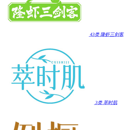
43类
隆虾三剑客
3类
萃时肌