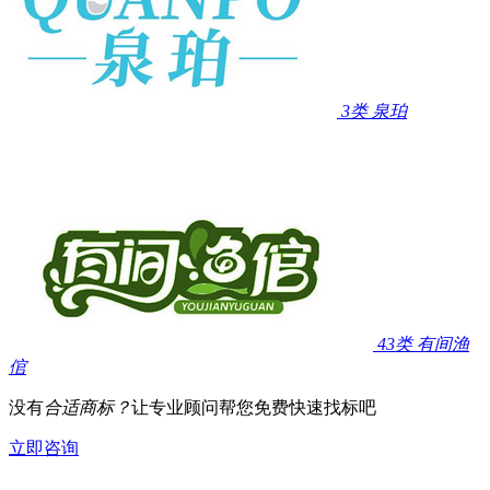
3类
泉珀
43类
有间渔
倌
没有
合适商标？
让专业顾问帮您免费快速找标吧
立即咨询