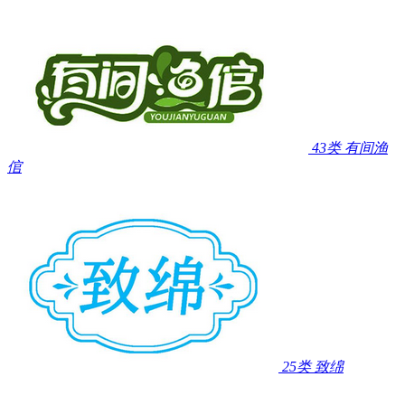
43类
有间渔
倌
25类
致绵