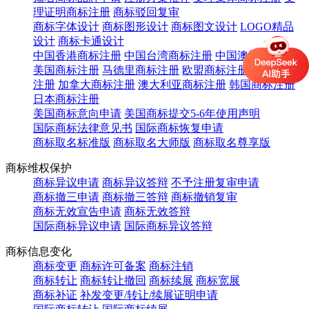
理证明商标注册
商标驳回复审
商标字体设计
商标图形设计
商标图文设计
LOGO精品
设计
商标卡通设计
中国香港商标注册
中国台湾商标注册
中国澳门商标注册
美国商标注册
马德里商标注册
欧盟商标注册
英国商标
注册
加拿大商标注册
澳大利亚商标注册
韩国商标注册
日本商标注册
美国商标意向申请
美国商标提交5-6年使用声明
国际商标法律意见书
国际商标恢复申请
商标取名标准版
商标取名大师版
商标取名尊享版
商标维权保护
商标异议申请
商标异议答辩
不予注册复审申请
商标撤三申请
商标撤三答辩
商标撤销复审
商标无效宣告申请
商标无效答辩
国际商标异议申请
国际商标异议答辩
商标信息变化
商标变更
商标许可备案
商标注销
商标转让
商标转让撤回
商标续展
商标宽展
商标补证
补发变更/转让/续展证明申请