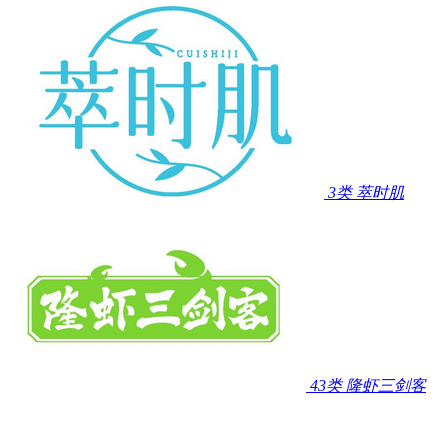
3类
萃时肌
43类
隆虾三剑客