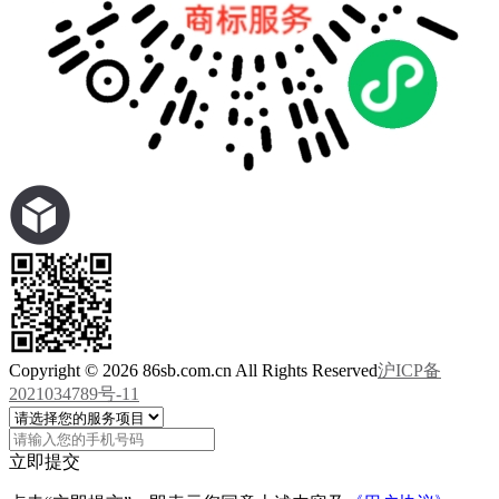
Copyright © 2026 86sb.com.cn All Rights Reserved
沪ICP备
2021034789号-11
立即提交