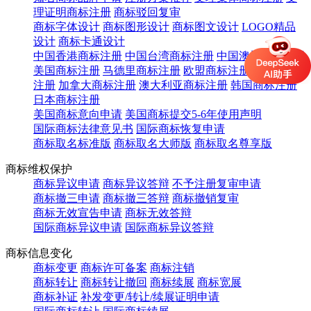
理证明商标注册
商标驳回复审
商标字体设计
商标图形设计
商标图文设计
LOGO精品
设计
商标卡通设计
中国香港商标注册
中国台湾商标注册
中国澳门商标注册
美国商标注册
马德里商标注册
欧盟商标注册
英国商标
注册
加拿大商标注册
澳大利亚商标注册
韩国商标注册
日本商标注册
美国商标意向申请
美国商标提交5-6年使用声明
国际商标法律意见书
国际商标恢复申请
商标取名标准版
商标取名大师版
商标取名尊享版
商标维权保护
商标异议申请
商标异议答辩
不予注册复审申请
商标撤三申请
商标撤三答辩
商标撤销复审
商标无效宣告申请
商标无效答辩
国际商标异议申请
国际商标异议答辩
商标信息变化
商标变更
商标许可备案
商标注销
商标转让
商标转让撤回
商标续展
商标宽展
商标补证
补发变更/转让/续展证明申请