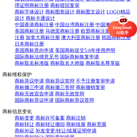
理证明商标注册
商标驳回复审
商标字体设计
商标图形设计
商标图文设计
LOGO精品
设计
商标卡通设计
中国香港商标注册
中国台湾商标注册
中国澳门商标注册
美国商标注册
马德里商标注册
欧盟商标注册
英国商标
注册
加拿大商标注册
澳大利亚商标注册
韩国商标注册
日本商标注册
美国商标意向申请
美国商标提交5-6年使用声明
国际商标法律意见书
国际商标恢复申请
商标取名标准版
商标取名大师版
商标取名尊享版
商标维权保护
商标异议申请
商标异议答辩
不予注册复审申请
商标撤三申请
商标撤三答辩
商标撤销复审
商标无效宣告申请
商标无效答辩
国际商标异议申请
国际商标异议答辩
商标信息变化
商标变更
商标许可备案
商标注销
商标转让
商标转让撤回
商标续展
商标宽展
商标补证
补发变更/转让/续展证明申请