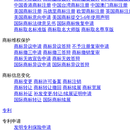
中国香港商标注册
中国台湾商标注册
中国澳门商标注册
美国商标注册
马德里商标注册
欧盟商标注册
英国商标注
美国商标意向申请
美国商标提交5-6年使用声明
国际商标法律意见书
国际商标恢复申请
商标取名标准版
商标取名大师版
商标取名尊享版
商标维权保护
商标异议申请
商标异议答辩
不予注册复审申请
商标撤三申请
商标撤三答辩
商标撤销复审
商标无效宣告申请
商标无效答辩
国际商标异议申请
国际商标异议答辩
商标信息变化
商标变更
商标许可备案
商标注销
商标转让
商标转让撤回
商标续展
商标宽展
商标补证
补发变更/转让/续展证明申请
国际商标转让
国际商标续展
专利
专利申请
发明专利保险申请