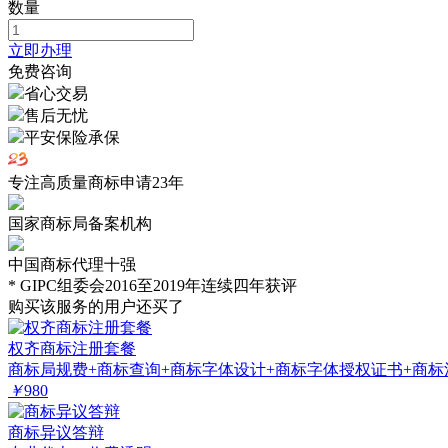
数量
立即办理
免费咨询
省心交易
售后无忧
平安保险承保
专注高质量商标申请
23
年
国家商标局备案机构
中国商标代理十强
* GIPC组委会2016至2019年连续四年获评
购买该服务的用户还买了
权齐商标注册套餐
商标局规费+商标查询+商标字体设计+商标字体授权证书+商标
￥
980
商标异议答辩