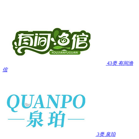
43类
有间渔
倌
3类
泉珀