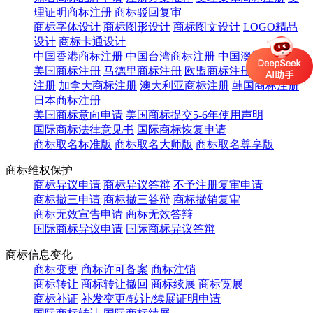
理证明商标注册
商标驳回复审
商标字体设计
商标图形设计
商标图文设计
LOGO精品
设计
商标卡通设计
中国香港商标注册
中国台湾商标注册
中国澳门商标注册
美国商标注册
马德里商标注册
欧盟商标注册
英国商标
注册
加拿大商标注册
澳大利亚商标注册
韩国商标注册
日本商标注册
美国商标意向申请
美国商标提交5-6年使用声明
国际商标法律意见书
国际商标恢复申请
商标取名标准版
商标取名大师版
商标取名尊享版
商标维权保护
商标异议申请
商标异议答辩
不予注册复审申请
商标撤三申请
商标撤三答辩
商标撤销复审
商标无效宣告申请
商标无效答辩
国际商标异议申请
国际商标异议答辩
商标信息变化
商标变更
商标许可备案
商标注销
商标转让
商标转让撤回
商标续展
商标宽展
商标补证
补发变更/转让/续展证明申请