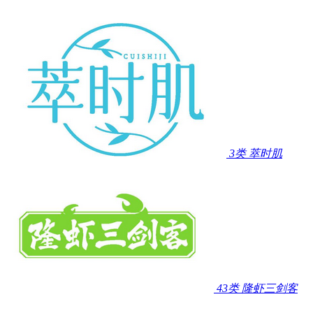
3类
萃时肌
43类
隆虾三剑客