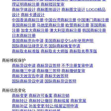
理证明商标注册
商标驳回复审
商标字体设计
商标图形设计
商标图文设计
LOGO精品
设计
商标卡通设计
中国香港商标注册
中国台湾商标注册
中国澳门商标注册
美国商标注册
马德里商标注册
欧盟商标注册
英国商标
注册
加拿大商标注册
澳大利亚商标注册
韩国商标注册
日本商标注册
美国商标意向申请
美国商标提交5-6年使用声明
国际商标法律意见书
国际商标恢复申请
商标取名标准版
商标取名大师版
商标取名尊享版
商标维权保护
商标异议申请
商标异议答辩
不予注册复审申请
商标撤三申请
商标撤三答辩
商标撤销复审
商标无效宣告申请
商标无效答辩
国际商标异议申请
国际商标异议答辩
商标信息变化
商标变更
商标许可备案
商标注销
商标转让
商标转让撤回
商标续展
商标宽展
商标补证
补发变更/转让/续展证明申请