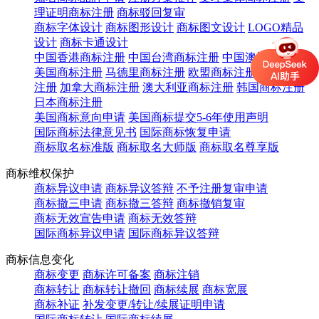
理证明商标注册
商标驳回复审
商标字体设计
商标图形设计
商标图文设计
LOGO精品
设计
商标卡通设计
中国香港商标注册
中国台湾商标注册
中国澳门商标注册
美国商标注册
马德里商标注册
欧盟商标注册
英国商标
注册
加拿大商标注册
澳大利亚商标注册
韩国商标注册
日本商标注册
美国商标意向申请
美国商标提交5-6年使用声明
国际商标法律意见书
国际商标恢复申请
商标取名标准版
商标取名大师版
商标取名尊享版
商标维权保护
商标异议申请
商标异议答辩
不予注册复审申请
商标撤三申请
商标撤三答辩
商标撤销复审
商标无效宣告申请
商标无效答辩
国际商标异议申请
国际商标异议答辩
商标信息变化
商标变更
商标许可备案
商标注销
商标转让
商标转让撤回
商标续展
商标宽展
商标补证
补发变更/转让/续展证明申请